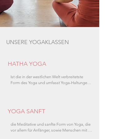
UNSERE YOGAKLASSEN
HATHA YOGA
Ist die in der westlichen Welt verbreitetste 
Form des Yoga und umfasst Yoga-Haltungen 
(Asanas), Atemübungen sowie 
Entspannungstechniken. Die Asanas dehnen 
und kräftigen die Muskulatur, Sehnen und 
Gelenke. Du gewinnst mehr Flexibilität in der 
YOGA SANFT
Wirbelsäule, innere Organe und das 
Nervensystem werden harmonisiert. So 
entsteht ein völlig neues Körpergefühl das 
die Meditative und sanfte Form von Yoga, die 
einen in den Zustand von Harmonie für Körper 
vor allem für Anfänger, sowie Menschen mit 
und Geist bewegt.
spezifischen Problemen wie Rücken, Schulter-