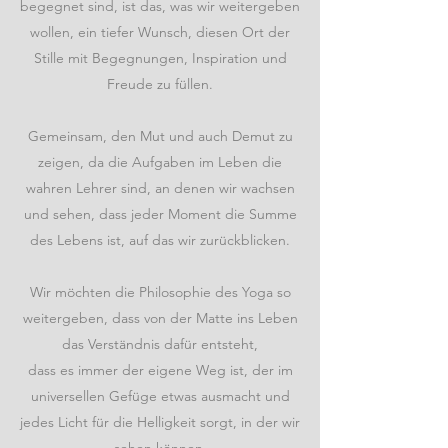
begegnet sind, ist das, was wir weitergeben
wollen, ein tiefer Wunsch, diesen Ort der
Stille mit Begegnungen, Inspiration und
Freude zu füllen.
Gemeinsam, den Mut und auch Demut zu
zeigen, da die Aufgaben im Leben die
wahren Lehrer sind, an denen wir wachsen
und sehen, dass jeder Moment die Summe
des Lebens ist, auf das wir zurückblicken.
Wir möchten die Philosophie des Yoga so
weitergeben, dass von der Matte ins Leben
das Verständnis dafür entsteht,
dass es immer der eigene Weg ist, der im
universellen Gefüge etwas ausmacht und
jedes Licht für die Helligkeit sorgt, in der wir