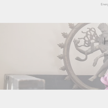
Energ
H
Bl