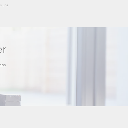
ei uns
er
ops