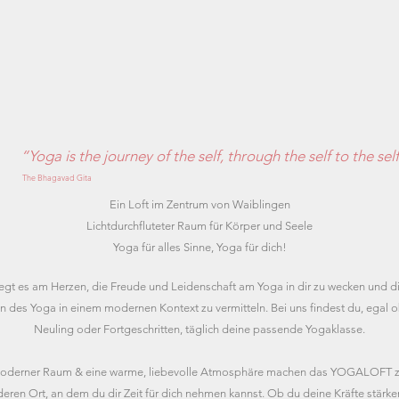
“Yoga is the journey of the self, through the self to the sel
The Bhagavad Gita
Ein Loft im Zentrum von Waiblingen
Lichtdurchfluteter Raum für Körper und Seele
Yoga für alles Sinne, Yoga für dich!
iegt es am Herzen, die Freude und Leidenschaft am Yoga in dir zu wecken und di
on des Yoga in einem modernen Kontext zu vermitteln. Bei uns findest du, egal 
Neuling oder Fortgeschritten, täglich deine passende Yogaklasse.
oderner Raum & eine warme, liebevolle Atmosphäre machen das YOGALOFT 
eren Ort, an dem du dir Zeit für dich nehmen kannst. Ob du deine Kräfte stärke