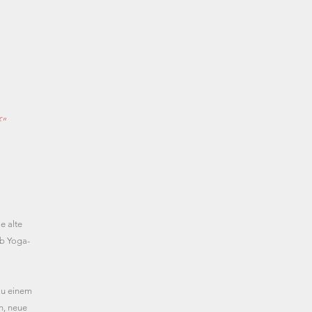
f"
e alte
ob Yoga-
zu einem
n, neue