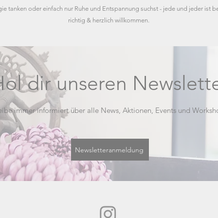
ie tanken oder einfach nur Ruhe und Entspannung suchst - jede und jeder ist b
richtig & herzlich willkommen.
Yoga in Waiblingen - Yoga in Fellbach - Yoga in Weinstadt - Yoga in Winnenden - Yoga in Korb - Yoga in Weinstadt - Yoga lernen - Yoga Anfängerkurs
ol dir unseren Newslett
eibe immer informiert über alle News, Aktionen, Events und Worksh
Newsletteranmeldung